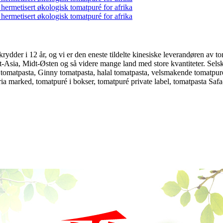
rydder i 12 år, og vi er den eneste tildelte kinesiske leverandøren av 
st-Asia, Midt-Østen og så videre mange land med store kvantiteter. Sels
 tomatpasta, Ginny tomatpasta, halal tomatpasta, velsmakende tomatpur
ria marked, tomatpuré i bokser, tomatpuré private label, tomatpasta Safa