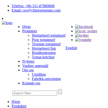
Telefon: +86-311-87880808
Email: ceo@chinesetomato.com
Hjem
Produkter
Hermetisert tomatpuré
Pose tomatpuré
Tromme tomatpuré
English
Hermetisert fisk
Bouillonterning
Tomat ketchup
Nyheter
Vanlige spørsmål
Om oss
Utstilling
Fabrikk-omvisning
Kontakt oss
Hjem
Produkter