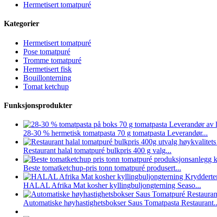
Hermetisert tomatpuré
Kategorier
Hermetisert tomatpuré
Pose tomatpuré
Tromme tomatpuré
Hermetisert fisk
Bouillonterning
Tomat ketchup
Funksjonsprodukter
28-30 % hermetisk tomatpasta 70 g tomatpasta Leverandør...
Restaurant halal tomatpuré bulkpris 400 g valg...
Beste tomatketchup-pris tonn tomatpuré produsert...
HALAL Afrika Mat kosher kyllingbuljongterning Seaso...
Automatiske høyhastighetsbokser Saus Tomatpasta Restaurant..