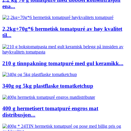
ena...
2,2kg+70g*6 hermetisk tomatpuré av høy kvalitet
til...
210 g tinnpakning tomatpuré med gul keramikk...
340g og 5kg plastflaske tomatketchup
400 g hermetisert tomatpuré engros mat
distribusjon...