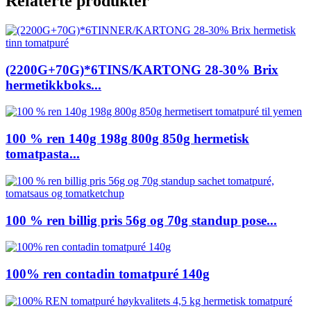
Relaterte produkter
(2200G+70G)*6TINS/KARTONG 28-30% Brix
hermetikkboks...
100 % ren 140g 198g 800g 850g hermetisk
tomatpasta...
100 % ren billig pris 56g og 70g standup pose...
100% ren contadin tomatpuré 140g