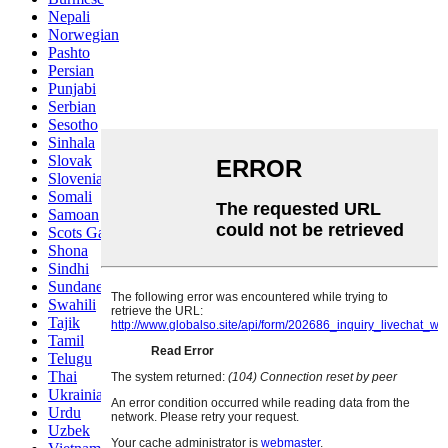
Nepali
Norwegian
Pashto
Persian
Punjabi
Serbian
Sesotho
Sinhala
Slovak
Slovenian
Somali
Samoan
Scots Gaelic
Shona
Sindhi
Sundanese
Swahili
Tajik
Tamil
Telugu
Thai
Ukrainian
Urdu
Uzbek