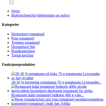
Hjem
Buljong/lager/krydderterning og pulver
Kategorier
Hermetisert tomatpuré
Pose tomatpuré
Tromme tomatpuré
Hermetisert fisk
Bouillonterning
Tomat ketchup
Funksjonsprodukter
28-30 % hermetisk tomatpasta 70 g tomatpasta Leverandør...
Restaurant halal tomatpuré bulkpris 400 g valg...