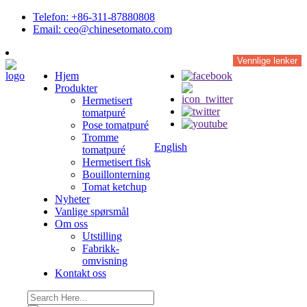
Telefon: +86-311-87880808
Email: ceo@chinesetomato.com
Vennlige lenker
Hjem
Produkter
Hermetisert
tomatpuré
Pose tomatpuré
Tromme
English
tomatpuré
Hermetisert fisk
Bouillonterning
Tomat ketchup
Nyheter
Vanlige spørsmål
Om oss
Utstilling
Fabrikk-
omvisning
Kontakt oss